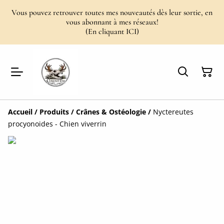
Vous pouvez retrouver toutes mes nouveautés dès leur sortie, en
vous abonnant à mes réseaux!
(En cliquant ICI)
Accueil
/
Produits
/
Crânes & Ostéologie
/
Nyctereutes
procyonoides - Chien viverrin