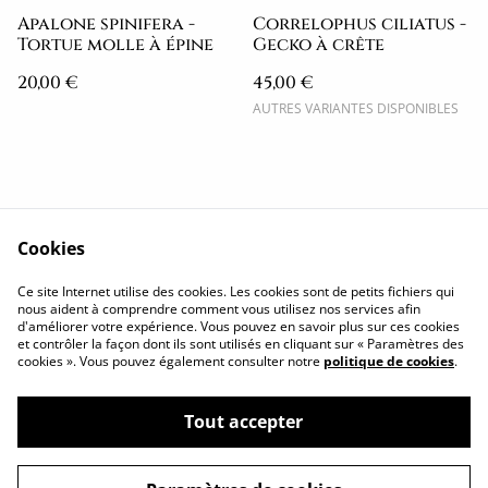
Apalone spinifera -
Correlophus ciliatus -
Tortue molle à épine
Gecko à crête
20,00 €
45,00 €
AUTRES VARIANTES DISPONIBLES
Cookies
Politique de
Conditions
Ce site Internet utilise des cookies. Les cookies sont de petits fichiers qui
confidentialité
générales
nous aident à comprendre comment vous utilisez nos services afin
d'améliorer votre expérience. Vous pouvez en savoir plus sur ces cookies
Cookies
Me contacter
et contrôler la façon dont ils sont utilisés en cliquant sur « Paramètres des
Retrouvez moi ICI
cookies ». Vous pouvez également consulter notre
politique de cookies
.
Tout accepter