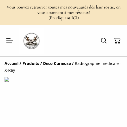
Vous pouvez retrouver toutes mes nouveautés dès leur sortie, en
vous abonnant à mes réseaux!
(En cliquant ICI)
Accueil
/
Produits
/
Déco Curieuse
/
Radiographie médicale -
X-Ray