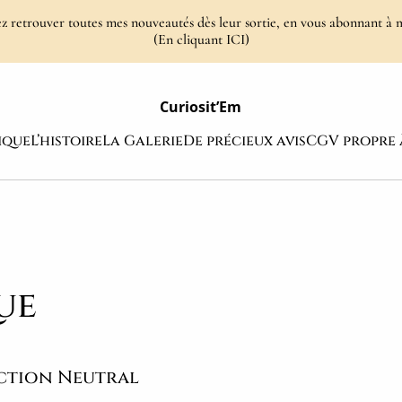
 retrouver toutes mes nouveautés dès leur sortie, en vous abonnant à 
(En cliquant ICI)
Curiosit’Em
ique
L’histoire
La Galerie
De précieux avis
CGV propre 
ue
ction Neutral