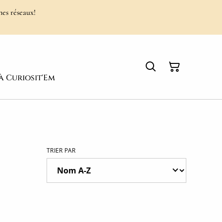
mes réseaux!
à Curiosit'Em
TRIER PAR