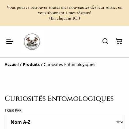
Vous pouvez retrouver toutes mes nouveautés dès leur sortie, en
vous abonnant à mes réseaux!
(En cliquant ICI)
Accueil
/
Produits
/
Curiosités Entomologiques
Curiosités Entomologiques
TRIER PAR