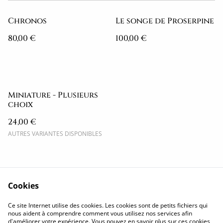
Chronos
Le songe de Proserpine
80,00 €
100,00 €
Miniature - Plusieurs
choix
24,00 €
AUTRES VARIANTES DISPONIBLES
Cookies
Politique de
Conditions
Ce site Internet utilise des cookies. Les cookies sont de petits fichiers qui
confidentialité
générales
nous aident à comprendre comment vous utilisez nos services afin
d'améliorer votre expérience. Vous pouvez en savoir plus sur ces cookies