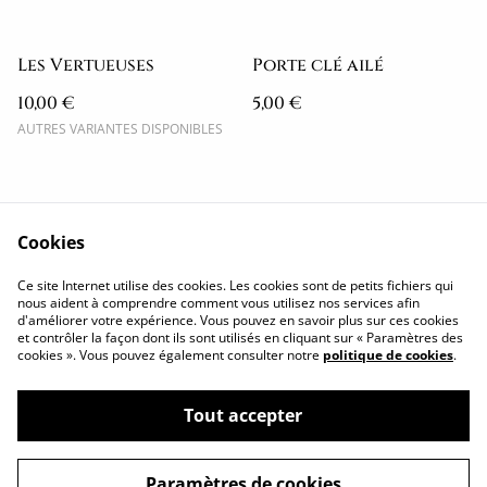
Les Vertueuses
Porte clé ailé
10,00 €
5,00 €
AUTRES VARIANTES DISPONIBLES
Cookies
Politique de
Conditions
Ce site Internet utilise des cookies. Les cookies sont de petits fichiers qui
confidentialité
générales
nous aident à comprendre comment vous utilisez nos services afin
d'améliorer votre expérience. Vous pouvez en savoir plus sur ces cookies
Cookies
Me contacter
et contrôler la façon dont ils sont utilisés en cliquant sur « Paramètres des
Retrouvez moi ICI
cookies ». Vous pouvez également consulter notre
politique de cookies
.
Tout accepter
Paramètres de cookies