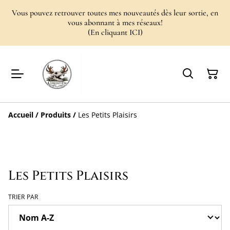
Vous pouvez retrouver toutes mes nouveautés dès leur sortie, en
vous abonnant à mes réseaux!
(En cliquant ICI)
Accueil
/
Produits
/
Les Petits Plaisirs
Les Petits Plaisirs
TRIER PAR