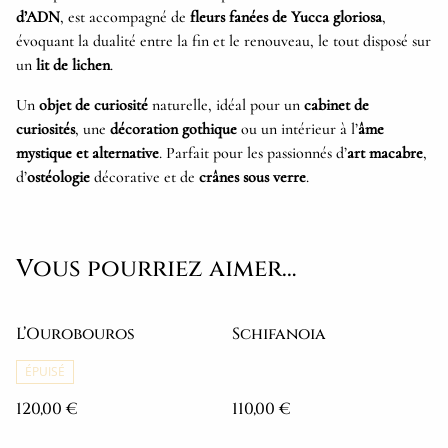
d’ADN
, est accompagné de
fleurs fanées de Yucca gloriosa
,
évoquant la dualité entre la fin et le renouveau, le tout disposé sur
un
lit de lichen
.
Un
objet de curiosité
naturelle, idéal pour un
cabinet de
curiosités
, une
décoration gothique
ou un intérieur à l’
âme
mystique et alternative
. Parfait pour les passionnés d’
art macabre
,
d’
ostéologie
décorative et de
crânes sous verre
.
Vous pourriez aimer…
L’Ourobouros
Schifanoia
ÉPUISÉ
120,00 €
110,00 €