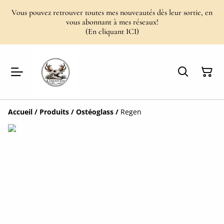
Vous pouvez retrouver toutes mes nouveautés dès leur sortie, en
vous abonnant à mes réseaux!
(En cliquant ICI)
Accueil
/
Produits
/
Ostéoglass
/
Regen