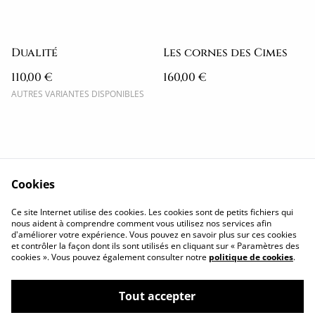
Dualité
Les cornes des Cimes
110,00 €
160,00 €
AUTRES VARIANTES DISPONIBLES
Cookies
Politique de
Conditions
Ce site Internet utilise des cookies. Les cookies sont de petits fichiers qui
confidentialité
générales
nous aident à comprendre comment vous utilisez nos services afin
d'améliorer votre expérience. Vous pouvez en savoir plus sur ces cookies
Cookies
Me contacter
et contrôler la façon dont ils sont utilisés en cliquant sur « Paramètres des
Retrouvez moi ICI
cookies ». Vous pouvez également consulter notre
politique de cookies
.
Tout accepter