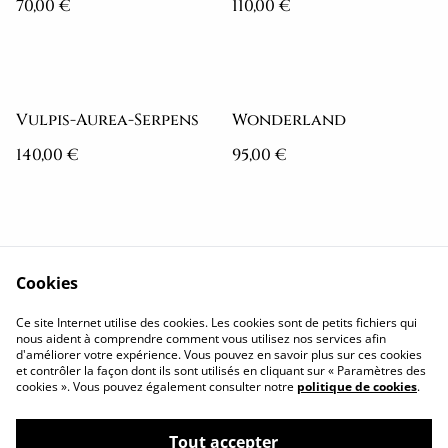
70,00 €
110,00 €
Vulpis-Aurea-Serpens
Wonderland
140,00 €
95,00 €
Cookies
Politique de
Conditions
Ce site Internet utilise des cookies. Les cookies sont de petits fichiers qui
confidentialité
générales
nous aident à comprendre comment vous utilisez nos services afin
d'améliorer votre expérience. Vous pouvez en savoir plus sur ces cookies
Cookies
Me contacter
et contrôler la façon dont ils sont utilisés en cliquant sur « Paramètres des
Retrouvez moi ICI
cookies ». Vous pouvez également consulter notre
politique de cookies
.
Tout accepter