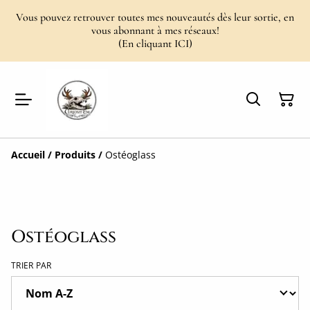
Vous pouvez retrouver toutes mes nouveautés dès leur sortie, en
vous abonnant à mes réseaux!
(En cliquant ICI)
Accueil
/
Produits
/
Ostéoglass
Ostéoglass
TRIER PAR