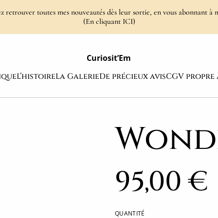
 retrouver toutes mes nouveautés dès leur sortie, en vous abonnant à 
(En cliquant ICI)
Curiosit’Em
ique
L’histoire
La Galerie
De précieux avis
CGV propre 
Wond
95,00 €
QUANTITÉ