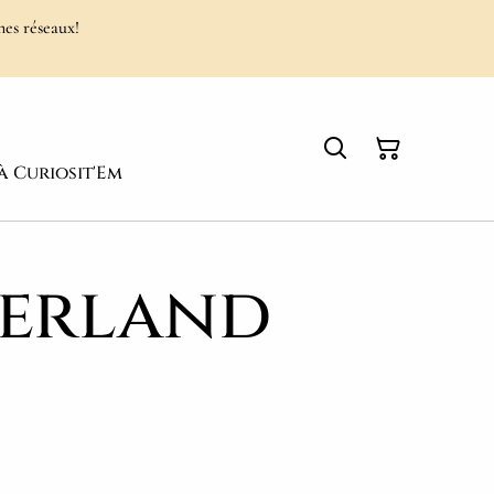
mes réseaux!
à Curiosit'Em
erland