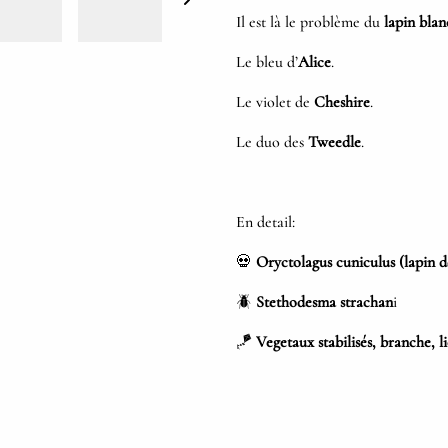
Il est là le problème du
lapin blan
Le bleu d’
Alice
.
Le violet de
Cheshire
.
Le duo des
Tweedle
.
En detail:
💀
Oryctolagus cuniculus (lapin 
🪲
Stethodesma strachan
i
🪁
Vegetaux stabilisés, branche, 