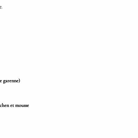
c
.
de garenne)
lichen et mousse