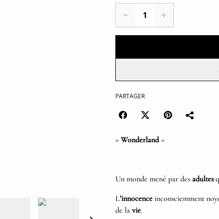
PARTAGER
«
Wonderland
»
Un monde mené par des
adultes
q
L
’innocence
inconsciemment noyé
de la
vie
.